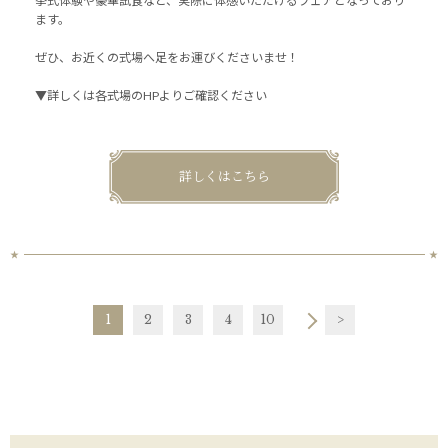
挙式体験や豪華試食など、実際に体感いただけるフェアとなっており
ます。
ぜひ、お近くの式場へ足をお運びくださいませ！
▼詳しくは各式場のHPよりご確認ください
詳しくはこちら
1
2
3
4
10
>