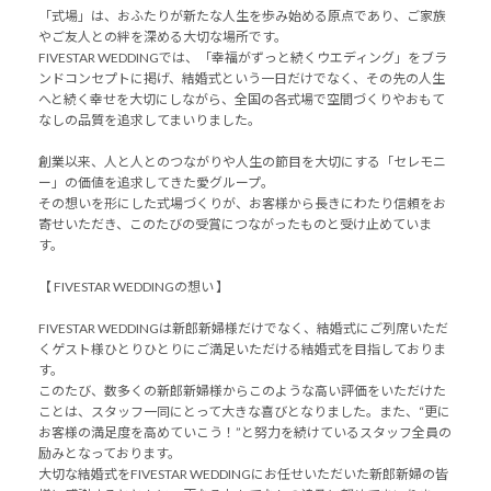
「式場」は、おふたりが新たな人生を歩み始める原点であり、ご家族
やご友人との絆を深める大切な場所です。
FIVESTAR WEDDINGでは、「幸福がずっと続くウエディング」をブラ
ンドコンセプトに掲げ、結婚式という一日だけでなく、その先の人生
へと続く幸せを大切にしながら、全国の各式場で空間づくりやおもて
なしの品質を追求してまいりました。
創業以来、人と人とのつながりや人生の節目を大切にする「セレモニ
ー」の価値を追求してきた愛グループ。
その想いを形にした式場づくりが、お客様から長きにわたり信頼をお
寄せいただき、このたびの受賞につながったものと受け止めていま
す。
【 FIVESTAR WEDDINGの想い 】
FIVESTAR WEDDINGは新郎新婦様だけでなく、結婚式にご列席いただ
くゲスト様ひとりひとりにご満足いただける結婚式を目指しておりま
す。
このたび、数多くの新郎新婦様からこのような高い評価をいただけた
ことは、スタッフ一同にとって大きな喜びとなりました。また、“更に
お客様の満足度を高めていこう！”と努力を続けているスタッフ全員の
励みとなっております。
大切な結婚式をFIVESTAR WEDDINGにお任せいただいた新郎新婦の皆