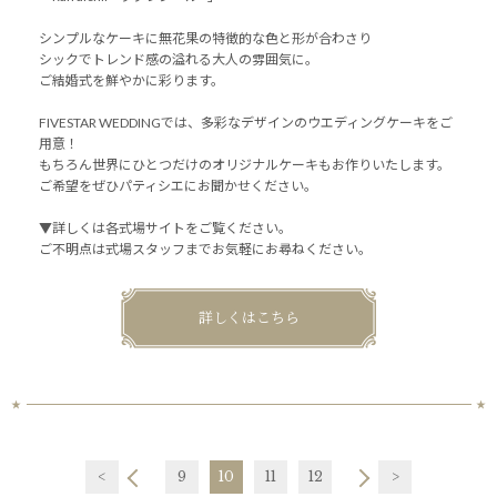
シンプルなケーキに無花果の特徴的な色と形が合わさり
シックでトレンド感の溢れる大人の雰囲気に。
ご結婚式を鮮やかに彩ります。
FIVESTAR WEDDINGでは、多彩なデザインのウエディングケーキをご
用意！
もちろん世界にひとつだけのオリジナルケーキもお作りいたします。
ご希望をぜひパティシエにお聞かせください。
▼詳しくは各式場サイトをご覧ください。
ご不明点は式場スタッフまでお気軽にお尋ねください。
詳しくはこちら
<
9
10
11
12
>