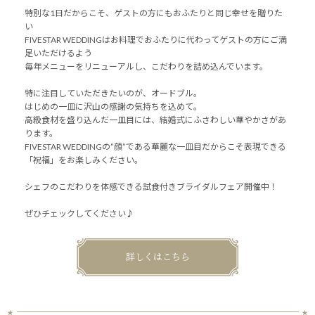
特別な1日だからこそ、ゲストの方にもおふたりと同じ幸せを贈りた
い
FIVESTAR WEDDINGはお料理でおふたりに代わってゲストの方にご満
足いただけるよう
毎年メニューをリニューアルし、こだわりを詰め込んでいます。
特に注目していただきたいのが、オードブル。
はじめの一皿に沢山の感謝の気持ちを込めて。
高級食材を盛り込んだ一皿目には、結婚式にふさわしい華やかさがあ
ります。
FIVESTAR WEDDINGの”顔”である華麗な一皿目だからこそ表現できる
「祝福」をお楽しみください。
シェフのこだわりを体感できる試食付きブライダルフェア開催中！
ぜひチェックしてください♪
詳しくはこちら