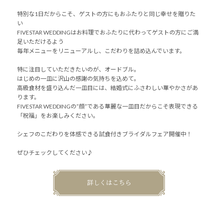
特別な1日だからこそ、ゲストの方にもおふたりと同じ幸せを贈りた
い
FIVESTAR WEDDINGはお料理でおふたりに代わってゲストの方にご満
足いただけるよう
毎年メニューをリニューアルし、こだわりを詰め込んでいます。
特に注目していただきたいのが、オードブル。
はじめの一皿に沢山の感謝の気持ちを込めて。
高級食材を盛り込んだ一皿目には、結婚式にふさわしい華やかさがあ
ります。
FIVESTAR WEDDINGの”顔”である華麗な一皿目だからこそ表現できる
「祝福」をお楽しみください。
シェフのこだわりを体感できる試食付きブライダルフェア開催中！
ぜひチェックしてください♪
詳しくはこちら