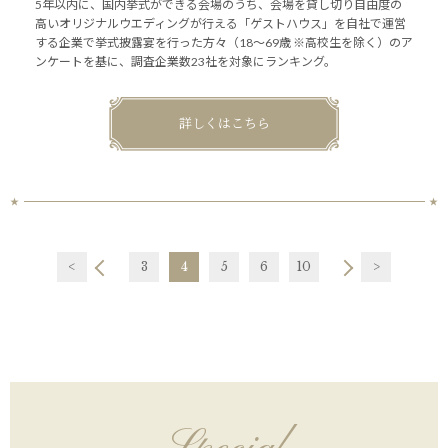
5年以内に、国内挙式ができる会場のうち、会場を貸し切り自由度の
高いオリジナルウエディングが行える「ゲストハウス」を自社で運営
する企業で挙式披露宴を行った方々（18～69歳 ※高校生を除く）のア
ンケートを基に、調査企業数23社を対象にランキング。
詳しくはこちら
<
3
4
5
6
10
>