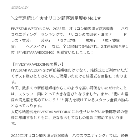
2025.11.21
＼2年連続!!／ ★オリコン顧客満足度® No.1★
FIVESTAR WEDDINGが、2025年 オリコン顧客満足度®調査 「ハウ
スウエディング」ランキングで、「サロンの雰囲気・清潔さ」 「ド
レス・衣装」 「装花」 「引き出物」 「式場」 「式・披露
宴」 「ヘアメイク」 など、全13項目で評価され、2年連続総合第1
位（FIVESTAR WEDDING）を受賞いたしました！
【 FIVESTAR WEDDINGの想い 】
FIVESTAR WEDDINGは新郎新婦様だけでなく、結婚式にご列席いただ
くゲスト様ひとりひとりにご満足いただける結婚式を目指しておりま
す。
今回、数多くの新郎新婦様からこのような高い評価をいただけたこと
は、スタッフ一同にとって大きな喜びとなりました。また、“更にお客
様の満足度を高めていこう！”と努力を続けているスタッフ全員の励み
となっております。
大切な結婚式をFIVESTAR WEDDINGにお任せいただいた新郎新婦の皆
様に感謝するとともに、更なるおもてなしの追及に努めてまいりま
す。
2025年 オリコン顧客満足度®調査「ハウスウエディング」では、過去