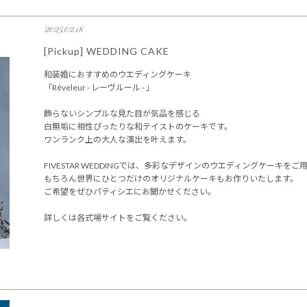
2025.02.18
[Pickup] WEDDING CAKE
和装婚におすすめのウエディングケーキ
「Rêveleur - レーヴルール - 」
飾らないシンプルな見た目が気品を感じる
白無垢に相性ぴったりな和テイストのケーキです。
ワンランク上の大人な演出を叶えます。
FIVESTAR WEDDINGでは、多彩なデザインのウエディングケーキをご
もちろん世界にひとつだけのオリジナルケーキもお作りいたします。
ご希望をぜひパティシエにお聞かせください。
詳しくは各式場サイトをご覧ください。