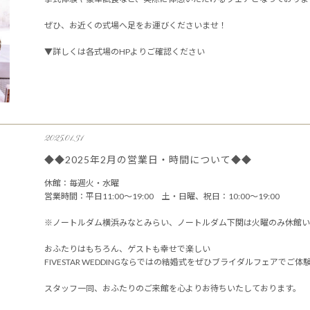
ぜひ、お近くの式場へ足をお運びくださいませ！
▼詳しくは各式場のHPよりご確認ください
2025.01.31
◆◆2025年2月の営業日・時間について◆◆
休館：毎週火・水曜
営業時間：平日11:00～19:00 土・日曜、祝日：10:00～19:00
※ノートルダム横浜みなとみらい、ノートルダム下関は火曜のみ休館い
おふたりはもちろん、ゲストも幸せで楽しい
FIVESTAR WEDDINGならではの結婚式をぜひブライダルフェアでご
スタッフ一同、おふたりのご来館を心よりお待ちいたしております。