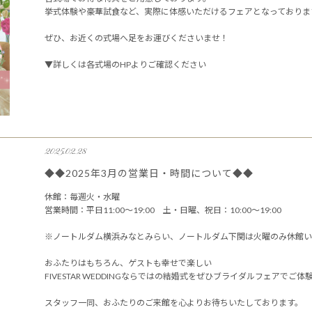
挙式体験や豪華試食など、実際に体感いただけるフェアとなっておりま
ぜひ、お近くの式場へ足をお運びくださいませ！
▼詳しくは各式場のHPよりご確認ください
2025.02.28
◆◆2025年3月の営業日・時間について◆◆
休館：毎週火・水曜
営業時間：平日11:00～19:00 土・日曜、祝日：10:00～19:00
※ノートルダム横浜みなとみらい、ノートルダム下関は火曜のみ休館い
おふたりはもちろん、ゲストも幸せで楽しい
FIVESTAR WEDDINGならではの結婚式をぜひブライダルフェアでご
スタッフ一同、おふたりのご来館を心よりお待ちいたしております。