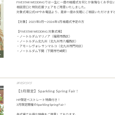
FIVESTAR WEDDINGでは一生に一度の結婚式を何とか後悔なくお手
相談窓口と特別応援フェアをご用意いたしました。
対象式場公式HPやお電話より、是非一度お気軽にご相談いただけます
【対象】2025年3月～2026年1月 結婚式予定の方
【FIVESTAR WEDDING 対象式場】
・ノートルダムマリノア（福岡市西区）
・ノートルダム北九州（北九州市八幡西区）
・アモーレヴォレ サンマルコ（北九州市門司区）
・ノートルダム下関（下関市竹崎町）
2025.03.03
【3月限定】Sparkling Spring Fair !
HP限定ベストレート特典付き！
3月限定開催のSparkling Spring Fair !
各式場でお得な特典をご用意しております。