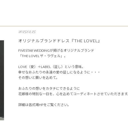
2025.02.25
オリジナルブランドドレス『THE LOVEL』
FIVESTAR WEDDINGが掲げるオリジナルブランド
「THE LOVEL ザ・ラヴェル」。
LOVE（愛）＋LABEL（証し）という意味。
幸せなおふたりの永遠の愛の証しになるように・・・
その想いと願いを込めて。
おふたりの想いをカタチにできるように
花嫁様の特別な一日を、心を込めてコーディネートさせていただきます
詳細は各式場HPをご覧ください。