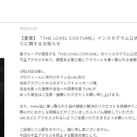
2025.01.27
【重要】「THE LOVEL COSTUME」インスタグラ
りに関するお知らせ
愛グループが運営する「THE LOVEL COSTUME」のインスタグラム公式アカウ
不正アクセスがあり、悪意ある第三者にアカウントを乗っ取られる被害
1月25日以降に、
プロフィールに添付されているURL及び
当該アカウントからのダイレクトメッセージ等、
当社を装った連絡や当社への誘導を装うURLが
あった場合はご注意・破棄いただきたくお願い申し上げます。
また、Meta社に乗っ取られた旨の報告と解決のリクエストを依頼中で
明らかにおかしな投稿などがございましたらスパム報告していただき、
URLなどにアクセスされないようご注意いただきますようお願いいたし
ご迷惑とご心配をおかけし、誠に申し訳ございません。
今回の不正アクセスを防止する緊急対策として、