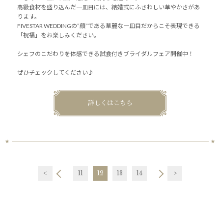
高級食材を盛り込んだ一皿目には、結婚式にふさわしい華やかさがあ
ります。
FIVESTAR WEDDINGの”顔”である華麗な一皿目だからこそ表現できる
「祝福」をお楽しみください。
シェフのこだわりを体感できる試食付きブライダルフェア開催中！
ぜひチェックしてください♪
詳しくはこちら
<
11
12
13
14
>